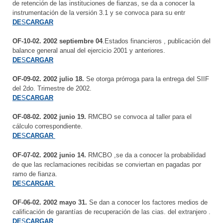
de retención de las instituciones de fianzas, se da a conocer la
instrumentación de la versión 3.1 y se convoca para su entr
DE
S
CARGAR
OF-10-02. 2002 septiembre 04
.Estados financieros , publicación del
balance general anual del ejercicio 2001 y anteriores.
DE
S
CARGAR
OF-09-02. 2002 julio 18.
Se otorga prórroga para la entrega del SIIF
del 2do. Trimestre de 2002.
DE
S
CARGAR
OF-08-02. 2002 junio 19.
RMCBO se convoca al taller para el
cálculo correspondiente.
DE
S
CARGAR
OF-07-02. 2002 junio 14.
RMCBO ,se da a conocer la probabilidad
de que las reclamaciones recibidas se conviertan en pagadas por
ramo de fianza.
DE
S
CARGAR
OF-06-02. 2002 mayo 31.
Se dan a conocer los factores medios de
calificación de garantías de recuperación de las cias. del extranjero .
DE
S
CARGAR