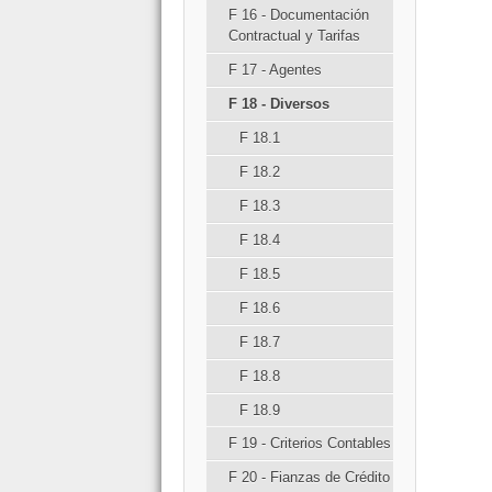
F 16 - Documentación
Contractual y Tarifas
F 17 - Agentes
F 18 - Diversos
F 18.1
F 18.2
F 18.3
F 18.4
F 18.5
F 18.6
F 18.7
F 18.8
F 18.9
F 19 - Criterios Contables
F 20 - Fianzas de Crédito