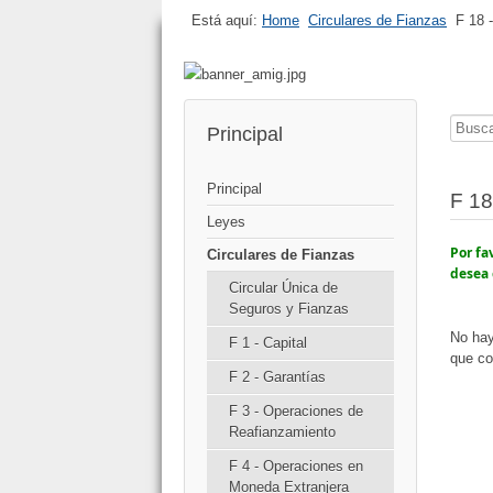
Está aquí:
Home
Circulares de Fianzas
F 18 
Busca
Principal
Principal
F 18
Leyes
Por fa
Circulares de Fianzas
desea 
Circular Única de
Seguros y Fianzas
No hay
F 1 - Capital
que co
F 2 - Garantías
F 3 - Operaciones de
Reafianzamiento
F 4 - Operaciones en
Moneda Extranjera